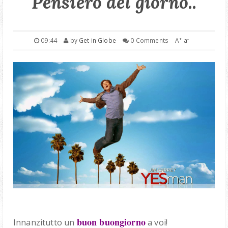
Pensiero del giorno..
PRODUCTS
PHILOSOPHY
+
-
09:44
by
Get in Globe
0 Comments
A
a
REVIEWS
SHOPS
buon buongiorno
Innanzitutto un
a voi!