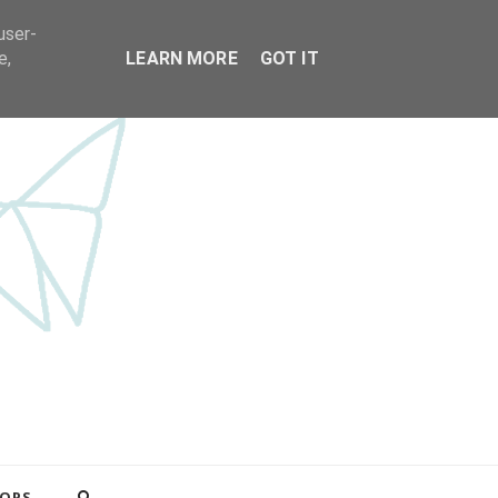
user-
e,
LEARN MORE
GOT IT
OPS