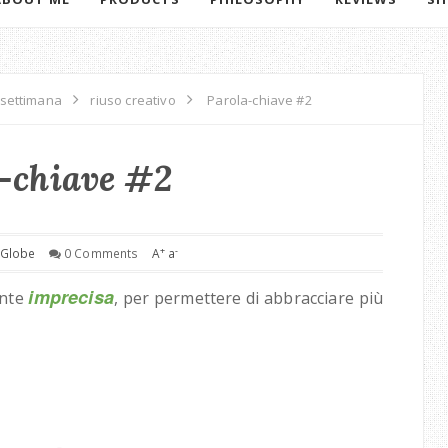
 settimana
riuso creativo
Parola-chiave #2
-chiave #2
+
-
 Globe
0 Comments
A
a
imprecisa
nte
, per permettere di abbracciare più