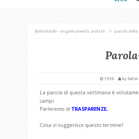
ByNadialab - origami jewelry and lab.
parola della
Parola
19:58
by
Get in
La parola di questa settimana è volutame
campi.
Parleremo di
TRASPARENZE.
Cosa vi suggerisce questo termine?