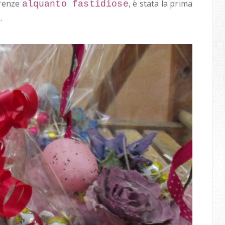
arenze
, è stata la prima
alquanto fastidiose
.