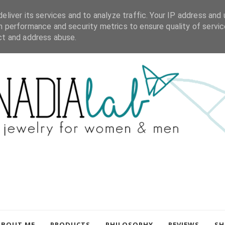
eliver its services and to analyze traffic. Your IP address and 
h performance and security metrics to ensure quality of servic
ct and address abuse.
ABOUT ME
PRODUCTS
PHILOSOPHY
REVIEWS
SH